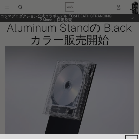
カー
ト内
の合
計ア
イテ
コジマプロダクション公式コラボモデル「Cp1 DEATH STRANDING
コジマプロダクション公式コラボモデル「Cp1 DEATH STRANDING
ム
2 Model」限定発売
2 Model」限定発売
数:
Aluminum Standの Black
0
カラー販売開始