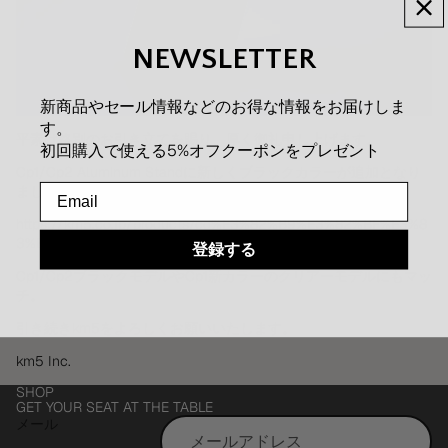
NEWSLETTER
新商品やセール情報などのお得な情報をお届けしま
す。
平素は格別のお引き立てを賜り、厚く御礼申し上げます。
初回購入で使える5%オフクーポンをプレゼント
Cp1/Cp2 Aluminum Standに新しくブラックカラーが追加となり
ました。
メールアドレス
https://km5.co.jp/products/cd%E3%82%B9%E3%82%BF%E3%8
3%B3%E3%83%89
登録する
Cp1/Cp2ブラックモデルやCp1新カラーのクリアーモデルにもマッ
チ。
引き続きkm5をよろしくお願いいたします。
km5 Inc.
返金ポリシー
SHOP
プライバシーポリシー
GET YOUR SEAT AT THE TABLE
メール
利用規約